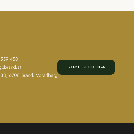
5559 450
gcbrand.at
T-TIME BUCHEN
 83, 6708 Brand, Vorarlberg