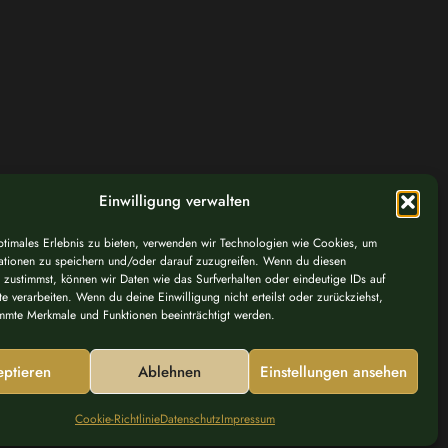
Einwilligung verwalten
ptimales Erlebnis zu bieten, verwenden wir Technologien wie Cookies, um
ationen zu speichern und/oder darauf zuzugreifen. Wenn du diesen
 zustimmst, können wir Daten wie das Surfverhalten oder eindeutige IDs auf
e verarbeiten. Wenn du deine Einwilligung nicht erteilst oder zurückziehst,
mmte Merkmale und Funktionen beeinträchtigt werden.
eptieren
Ablehnen
Einstellungen ansehen
Impressum
Datenschutz
Cookie-Richtlinie
Cookie-Richtlinie
Datenschutz
Impressum