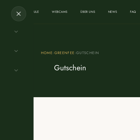
RANT
GOLFSCHULE
WEBCAMS
ÜBER UNS
NEWS
FAQ
HOME
›
GREENFEE
›
GUTSCHEIN
Gutschein