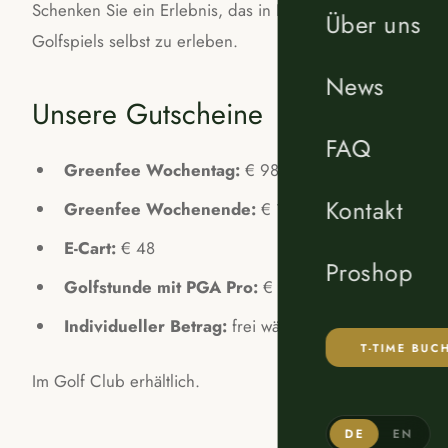
Schenken Sie ein Erlebnis, das in Erinnerung bleibt. Ein 
Über uns
Golfspiels selbst zu erleben.
News
Unsere Gutscheine
FAQ
Greenfee Wochentag:
€ 98
Kontakt
Greenfee Wochenende:
€ 105
E-Cart:
€ 48
Proshop
Golfstunde mit PGA Pro:
€ 80
Individueller Betrag:
frei wählbar
T-TIME BUC
Im Golf Club erhältlich.
DE
EN