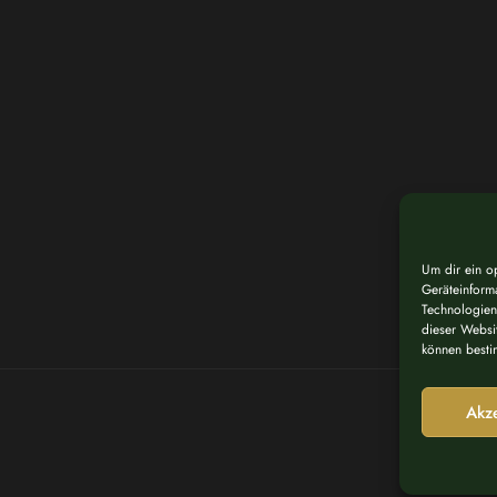
Um dir ein o
Geräteinform
Technologien
dieser Websit
können besti
Akz