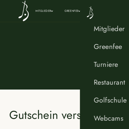
Zum Inhalt springen
MITGLIEDER
GREENFEE
TURNIERE
RESTAU
Mitglieder
Greenfee
Turniere
Restaurant
Golfschule
Gutschein verschenken
Webcams