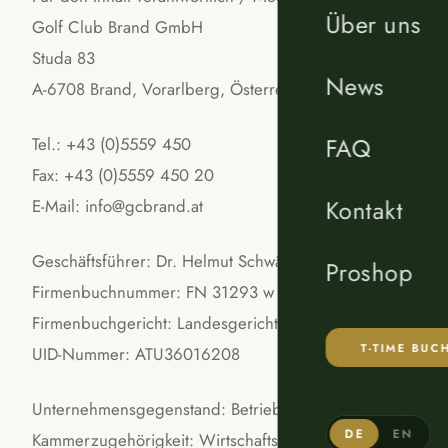
Über uns
Golf Club Brand GmbH
Studa 83
News
A-6708 Brand, Vorarlberg, Österreich
FAQ
Tel.: +43 (0)5559 450
Fax: +43 (0)5559 450 20
Kontakt
E-Mail: info@gcbrand.at
Geschäftsführer: Dr. Helmut Schwärzler
Proshop
Firmenbuchnummer: FN 31293 w
Firmenbuchgericht: Landesgericht Feldkirch
T-TIME BUC
UID-Nummer: ATU36016208
Unternehmensgegenstand: Betrieb einer Golfanlage
DE
EN
Kammerzugehörigkeit: Wirtschaftskammer