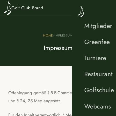
Zum Inhalt springen
Golf Club Brand
Mitglieder
HOME
›
IMPRESSUM
Greenfee
Impressum
Turniere
Restaurant
Golfschule
Offenlegung gemäß § 5 E-Commerce-Gesetz (ECG)
und § 24, 25 Mediengesetz.
Webcams
Für den Inhalt verantwortlich / Medieninhaber