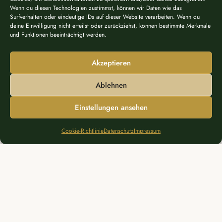
Wenn du diesen Technologien zustimmst, können wir Daten wie das
Surfverhalten oder eindeutige IDs auf dieser Website verarbeiten. Wenn du
Wildschön mitten in den Alpen
deine Einwilligung nicht erteilst oder zurückziehst, können bestimmte Merkmale
und Funktionen beeinträchtigt werden.
T-TIME BUCHEN
Akzeptieren
GREENFEE & INFOS
Ablehnen
Einstellungen ansehen
JETZT MITGLIED WERDEN
Cookie-Richtlinie
Datenschutz
Impressum
Brand, Vorarlberg
1.037 M Ü.M. · LIVE WETTER
Wetterdaten nicht verfügbar
Wetterdaten ohne Gewähr. Quelle: Open-Meteo.com. Keine Haftung für Richtigkeit.